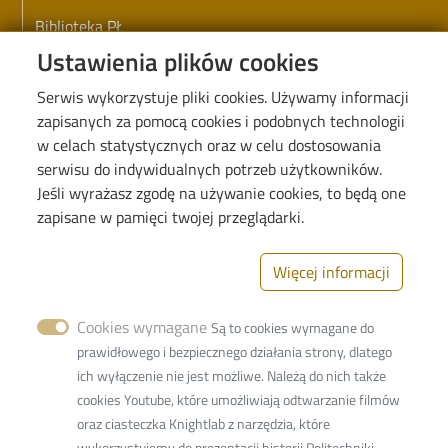
Biblioteka PŁ
Ustawienia plików cookies
Koronawirus - informacje i zarządzenia PŁ
Serwis wykorzystuje pliki cookies. Używamy informacji
Deklaracja dostępności cyfrowej
zapisanych za pomocą cookies i podobnych technologii
w celach statystycznych oraz w celu dostosowania
serwisu do indywidualnych potrzeb użytkowników.
Jeśli wyrażasz zgodę na używanie cookies, to będą one
Image
zapisane w pamięci twojej przeglądarki.
Więcej informacji
Cookies wymagane
Są to cookies wymagane do
Politechnika Łódzka
prawidłowego i bezpiecznego działania strony, dlatego
Wydział Fizyki Technicznej, Informatyki
ich wyłączenie nie jest możliwe. Należą do nich także
i Matematyki Stosowanej
cookies Youtube, które umożliwiają odtwarzanie filmów
oraz ciasteczka Knightlab z narzędzia, które
ul. Wólczańska 215
wykorzystujemy do prezentacji historii Politechniki