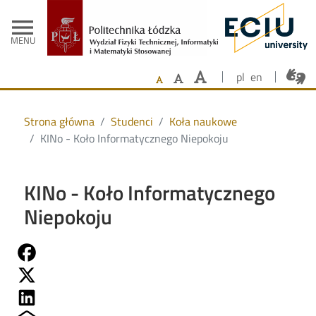
- Strona głów
Przejdź do treści
menu
MENU
pl
en
Strona główna
Studenci
Koła naukowe
KINo - Koło Informatycznego Niepokoju
KINo - Koło Informatycznego
Niepokoju
Share on Fb
Share on Twitter
Share on Linkedin