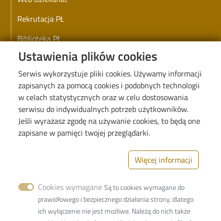
Rekrutacja PŁ
Biblioteka PŁ
Ustawienia plików cookies
Koronawirus - informacje i zarządzenia PŁ
Serwis wykorzystuje pliki cookies. Używamy informacji
Deklaracja dostępności cyfrowej
zapisanych za pomocą cookies i podobnych technologii
w celach statystycznych oraz w celu dostosowania
serwisu do indywidualnych potrzeb użytkowników.
Jeśli wyrażasz zgodę na używanie cookies, to będą one
Image
zapisane w pamięci twojej przeglądarki.
Więcej informacji
Cookies wymagane
Są to cookies wymagane do
Politechnika Łódzka
prawidłowego i bezpiecznego działania strony, dlatego
Wydział Fizyki Technicznej, Informatyki
ich wyłączenie nie jest możliwe. Należą do nich także
i Matematyki Stosowanej