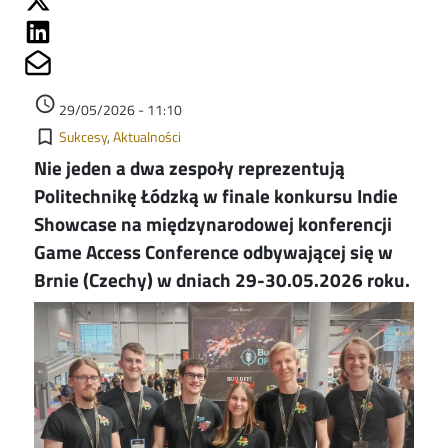
Share on Linkedin
Share on Mailto
Data dodania
access_time
29/05/2026 - 11:10
Kategorie
bookmark_border
Sukcesy
Aktualności
Nie jeden a dwa zespoły reprezentują
Politechnikę Łódzką w finale konkursu Indie
Showcase na międzynarodowej konferencji
Game Access Conference odbywającej się w
Brnie (Czechy) w dniach 29-30.05.2026 roku.
Image