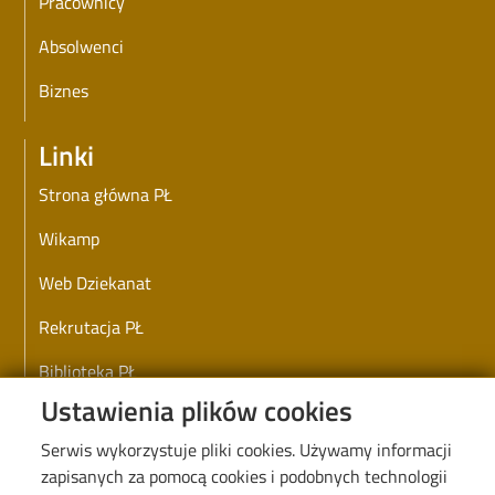
Pracownicy
Absolwenci
Biznes
Linki
Strona główna PŁ
Wikamp
Web Dziekanat
Rekrutacja PŁ
Biblioteka PŁ
Ustawienia plików cookies
Koronawirus - informacje i zarządzenia PŁ
Serwis wykorzystuje pliki cookies. Używamy informacji
Deklaracja dostępności cyfrowej
zapisanych za pomocą cookies i podobnych technologii