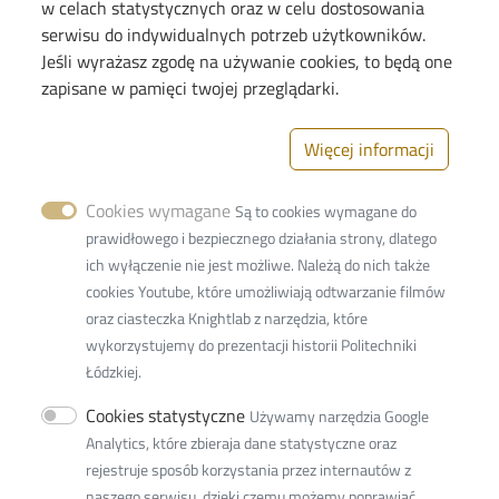
w celach statystycznych oraz w celu dostosowania
serwisu do indywidualnych potrzeb użytkowników.
Jeśli wyrażasz zgodę na używanie cookies, to będą one
Image
zapisane w pamięci twojej przeglądarki.
Więcej informacji
Cookies wymagane
Są to cookies wymagane do
Politechnika Łódzka
prawidłowego i bezpiecznego działania strony, dlatego
Wydział Fizyki Technicznej, Informatyki
ich wyłączenie nie jest możliwe. Należą do nich także
i Matematyki Stosowanej
cookies Youtube, które umożliwiają odtwarzanie filmów
oraz ciasteczka Knightlab z narzędzia, które
ul. Wólczańska 215
wykorzystujemy do prezentacji historii Politechniki
93-005 Łódź
Łódzkiej.
tel: 042 631 36 00
mail:
w-7@adm.p.lodz.pl
Cookies statystyczne
Używamy narzędzia Google
NIP:
727 002 18 95
Analytics, które zbieraja dane statystyczne oraz
Adres ePUAP: /PolitLodz/W7
rejestruje sposób korzystania przez internautów z
naszego serwisu, dzięki czemu możemy poprawiać