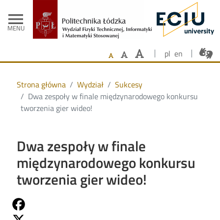
- Strona głów
Przejdź do treści
menu
MENU
pl
en
Strona główna
Wydział
Sukcesy
Dwa zespoły w finale międzynarodowego konkursu
tworzenia gier wideo!
Dwa zespoły w finale
międzynarodowego konkursu
tworzenia gier wideo!
Share on Fb
Share on Twitter