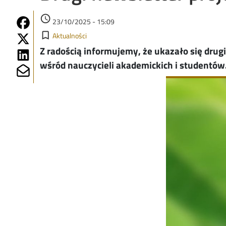
Data dodania
access_time
Share on Fb
23/10/2025 - 15:09
Kategorie
Share on Twitter
bookmark_border
Aktualności
Z radością informujemy, że ukazało się dru
Share on Linkedin
wśród nauczycieli akademickich i studentów
Share on Mailto
Image