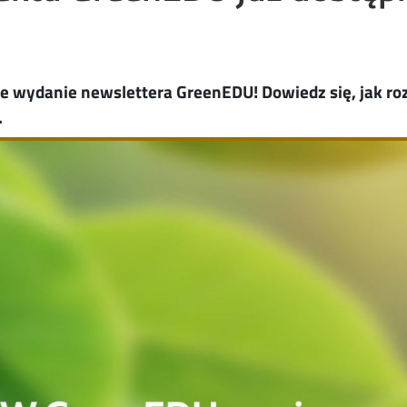
gie wydanie newslettera GreenEDU! Dowiedz się, jak r
.