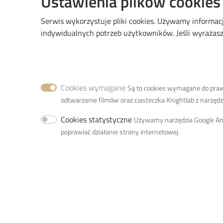
Ustawienia plików cookies
Oczekiwanych rezultatach
Możliwościach dla społeczności i entuzjastów 
Serwis wykorzystuje pliki cookies. Używamy informac
Sposobach, jak pozostać z nami w kontakcie
indywidualnych potrzeb użytkowników. Jeśli wyrażasz 
GreenEDU to projekt mający na celu wspieranie nau
.
Kliknij tutaj
aby otrzymywać nasz newsletter
Cookies wymagane
Są to cookies wymagane do prawid
odtwarzanie filmów oraz ciasteczka Knightlab z narzędzia
Więcej informacji można znaleźć na naszej stronie 
www.greenedu-project.eu
Cookies statystyczne
Używamy narzędzia Google Anal
poprawiać działanie strony internetowej.
Załączniki
Document
GreenEDU 2nd newsletter PL.pdf