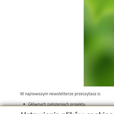
W najnowszym newsletterze przeczytasz o:
Głównych założeniach projektu
Postępach i aktualnościach z realizacji projekt