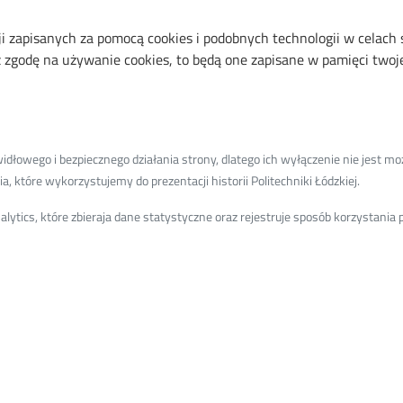
ekologii
ji zapisanych za pomocą cookies i podobnych technologii w celach
zgodę na używanie cookies, to będą one zapisane w pamięci twojej
czycieli akademickich i studentów w rozwijaniu umiejętności 
łowego i bezpiecznego działania strony, dlatego ich wyłączenie nie jest moż
, które wykorzystujemy do prezentacji historii Politechniki Łódzkiej.
internetowej:
ytics, które zbieraja dane statystyczne oraz rejestruje sposób korzystani